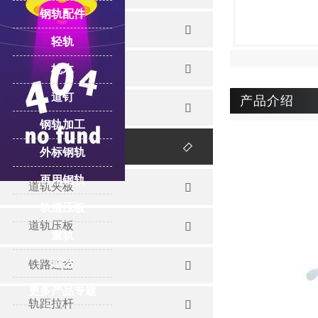
钢轨配件
重轨

轻轨
起重轨

枕木
道钉
产品介绍
再用钢轨

钢轨加工
钢轨配件

外标钢轨
再用钢轨
道轨夹板

轨道压板
道轨压板

重轨
道岔
铁路道岔

更多产品专题
轨距拉杆
