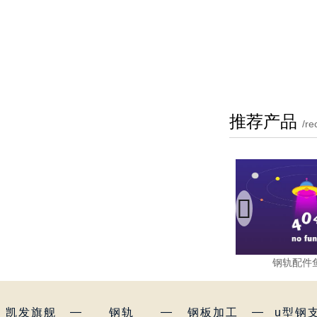
推荐产品
/r

钢轨配件
—
—
—
凯发旗舰
钢轨
钢板加工
u型钢