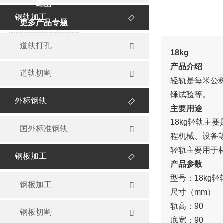
道岔
钢轨加工

更多产品专题
道轨打孔

18kg
产品介绍
道轨切割

轻轨是每米公
锤试验等。
外标钢轨

主要用途
18kg轻轨
国外标准钢轨

程机械、设备
轻轨主要用于
钢板加工

产品参数
型号：18kg轻
钢板加工

尺寸（mm）
轨高：90
钢板切割

底宽：90