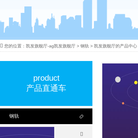

您的位置：
凯发旗舰厅-ag凯发旗舰厅
>
钢轨
>
凯发旗舰厅的产品中心
18100332293
线:
product
产品直通车
钢轨

轻轨
