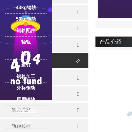
43kg钢轨
重轨

50kg钢轨
起重轨

钢轨配件
产品介绍
轻轨
再用钢轨

枕木
钢轨配件

道钉
钢轨加工
道轨夹板

外标钢轨
道轨压板

再用钢轨
铁路道岔

轨道压板
重轨
轨距拉杆
