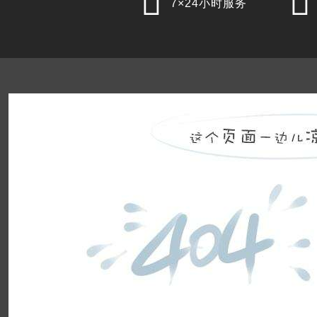


7×24小时服务