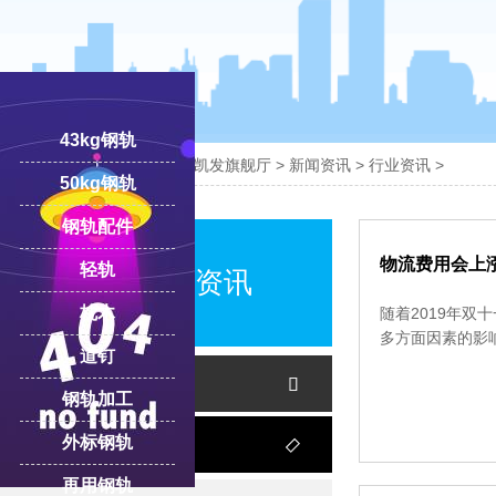
43kg钢轨

您的位置：
凯发旗舰厅-ag凯发旗舰厅
>
新闻资讯
>
行业资讯
>
50kg钢轨
钢轨配件
18100332293
线:
物流费用会上
轻轨
中翔案例资讯
枕木
随着2019年双
多方面因素的影
道钉
新闻资讯

钢轨加工
外标钢轨
客户案例

再用钢轨