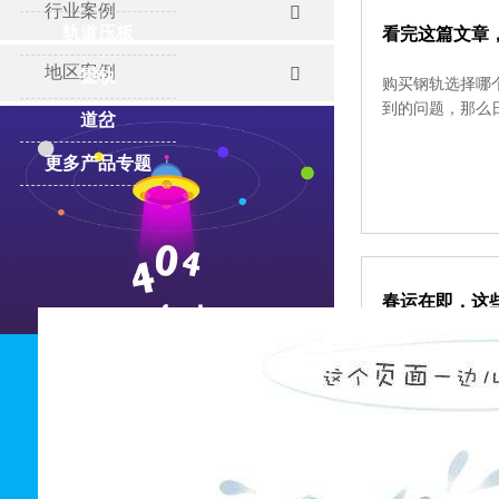
行业案例

轨道压板
看完这篇文章
地区案例

重轨
购买钢轨选择哪
到的问题，那么
道岔
更多产品专题
春运在即，这
随着2019年进