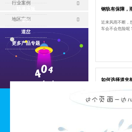
行业案例

轨道压板
钢轨有保障，
地区案例

重轨
近来风雨不断，
车会不会危险呢
道岔
更多产品专题
如何选择道夹板
随着互联网 的
产品详细化多元