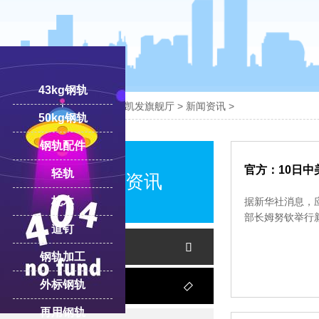
43kg钢轨

您的位置：
凯发旗舰厅-ag凯发旗舰厅
>
新闻资讯
>
50kg钢轨
钢轨配件
18100332293
线:
官方：10日
轻轨
中翔案例资讯
枕木
据新华社消息，
部长姆努钦举行
道钉
新闻资讯

钢轨加工
外标钢轨
客户案例

再用钢轨