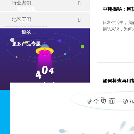
行业案例

轨道压板
中翔揭秘：钢
地区案例

重轨
日常生活中，我
钢轨来说，为何
道岔
更多产品专题
如何检查再用
再用钢轨的检查
晰的认知，以便