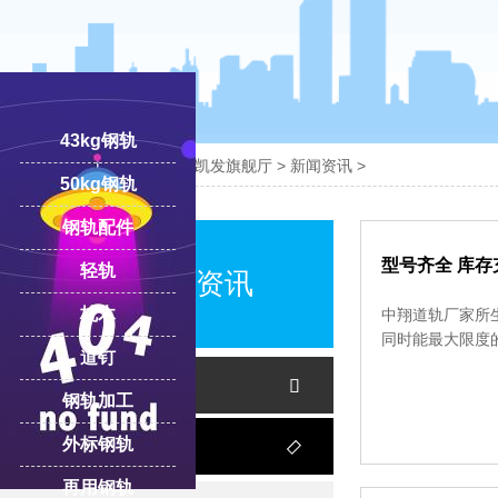
43kg钢轨

您的位置：
凯发旗舰厅-ag凯发旗舰厅
>
新闻资讯
>
50kg钢轨
钢轨配件
18100332293
线:
型号齐全 库存
轻轨
中翔案例资讯
枕木
中翔道轨厂家所
同时能最大限度
道钉
新闻资讯

钢轨加工
外标钢轨
客户案例

再用钢轨