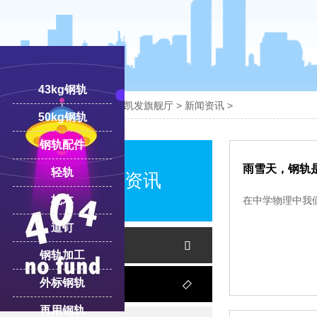
43kg钢轨

您的位置：
凯发旗舰厅-ag凯发旗舰厅
>
新闻资讯
>
50kg钢轨
钢轨配件
18100332293
线:
雨雪天，钢轨
轻轨
中翔案例资讯
枕木
在中学物理中我
道钉
新闻资讯

钢轨加工
外标钢轨
客户案例

再用钢轨