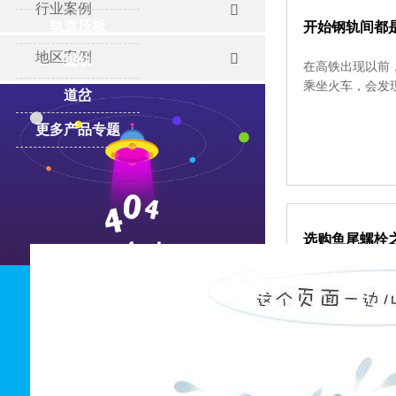
行业案例

轨道压板
开始钢轨间都
地区案例

重轨
在高铁出现以前
乘坐火车，会发
道岔
更多产品专题
选购鱼尾螺栓
鱼尾螺栓是一种