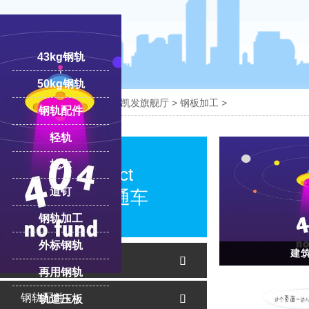
43kg钢轨
50kg钢轨

您的位置：
凯发旗舰厅-ag凯发旗舰厅
>
钢板加工
>
钢轨配件
轻轨
18100332293
线:
枕木
product
道钉
产品直通车
钢轨加工
外标钢轨
建
钢轨

再用钢轨
钢轨配件
轨道压板
