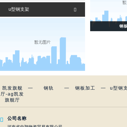
u型钢支架

钢
—
—
—
凯发旗舰
钢轨
钢板加工
u型钢
厅-ag凯发
旗舰厅
公司名称

河南省中翔物资贸易有限公司