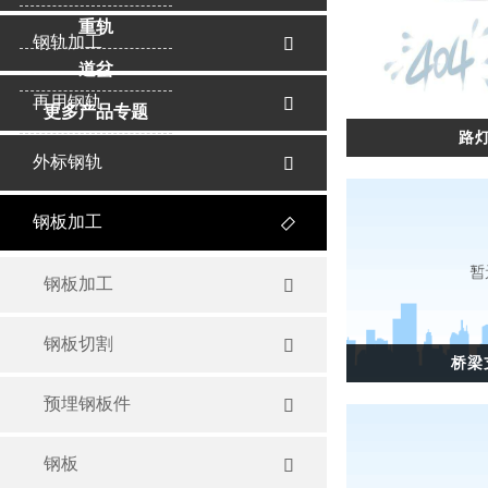
重轨
钢轨加工

道岔
再用钢轨

更多产品专题
路
外标钢轨

钢板加工

钢板加工

钢板切割

桥梁
预埋钢板件

钢板
