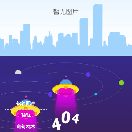
39763062
钢轨配件
轻轨
道钉枕木