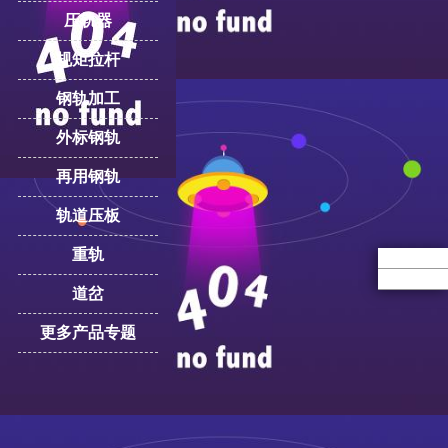
压轨器
规矩拉杆
钢轨加工
外标钢轨
再用钢轨
轨道压板
重轨
道岔
更多产品专题