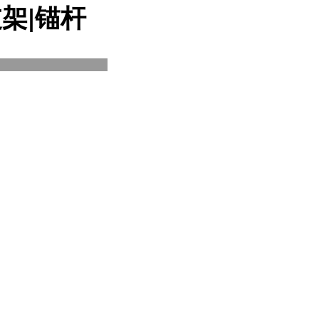
支架|锚杆

景象！我们也知道钢
想把钢轨固定在轨枕