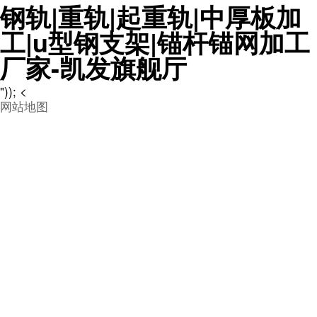
钢轨|重轨|起重轨|中厚板加
工|u型钢支架|锚杆锚网加工
厂家-凯发旗舰厅
")); <
网站地图

产品详情
在我们熟悉的铁路交通系统中，两道钢轨中间的枕木，又称
为轨枕。也是一项很重要的配件，它大都是用混凝土、木头
制成，用于固定铁轨的位置，以便让铁轨重量能够均匀分
布。
买道轨 找中翔｜给道轨换枕木也是个技术活，步骤是怎样的？