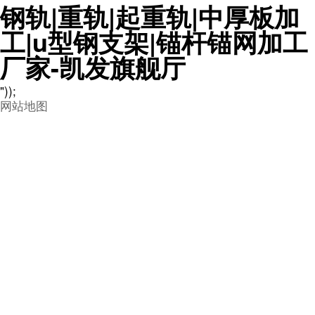
钢轨|重轨|起重轨|中厚板加
工|u型钢支架|锚杆锚网加工
厂家-凯发旗舰厅
"));
网站地图

产品详情
众所周知，钢轨主要用在一些钢轨道路或者一些特殊车辆的道轨使
用，作为常年置身于道轨行业的我们来说，钢轨的一些常识我们不得
不知道！
钢轨按其重量，截面形状和用途可分为：轻轨，重轨，起重轨。
钢轨的一些简单常识