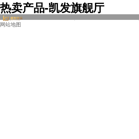
热卖产品-凯发旗舰厅
"));
网站地图

钢轨
轻轨
重轨
起重轨
混凝土轨枕
钢轨配件枕木
钢轨配件
钢轨加工
外标钢轨
再用钢轨
道岔
煤矿道岔
单开道岔
对称道岔
三开道岔
复式交分道岔