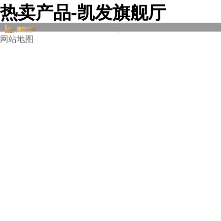
热卖产品-凯发旗舰厅
")); <
网站地图

钢轨
轻轨
重轨
起重轨
单开道岔
煤矿道岔
钢轨配件
钢轨加工
外标钢轨
再用钢轨
道岔
压轨器
弹簧扳道器
道钉
钢轨道轨配件鱼尾
钢轨配件橡胶垫板